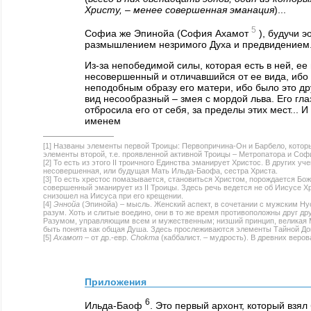
Христу, – менее совершенная эманация
)...
5
Софиа же Эпинойа (София Ахамот
), будучи э
размышлением незримого Духа и предвидением. О
Из-за непобедимой силы, которая есть в ней, ее
несовершенный и отличавшийся от ее вида, ибо 
неподобным образу его матери, ибо было это др
вид несообразный – змея с мордой льва. Его г
отбросила его от себя, за пределы этих мест... 
именем
[1] Названы элементы первой Троицы: Первопричина-Он и Барбело, которы
элементы второй, т.е. проявленной активной Троицы – Метропатора и Соф
[2] То есть из этого II троичного Единства эманирует Христос. В других 
несовершенная, или будущая Мать Ильда-Баофа, сестра Христа.
[3] То есть хрестос помазывается, становиться Христом, порождается Б
совершенный эманирует из II Троицы. Здесь речь ведется не об Иисусе Х
снизошел на Иисуса при его крещении.
[4]
Эннойа
(Эпинойа) – мысль. Женский аспект, в сочетании с мужским Нус
разум. Хоть и слитые воедино, они в то же время противоположны друг д
Разумом, управляющим всем и мужественным; низший принцип, великая М
быть понята как общая Душа. Здесь прослеживаются элементы Тайной До
[5]
Ахамот
– от др.-евр.
Chokma
(каббалист. – мудрость). В древних веро
Приложения
6
Ильда-Баоф
. Это первый архонт, который взял