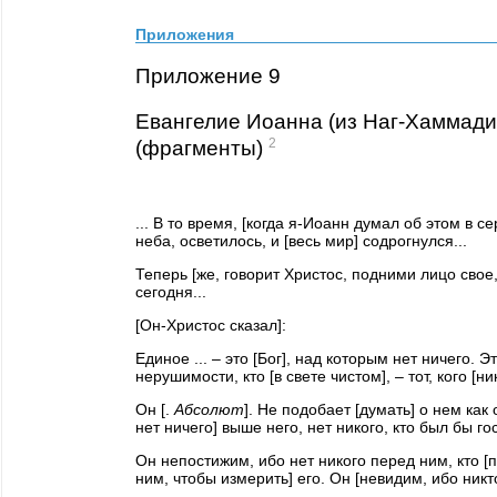
Приложения
Приложение 9
Евангелие Иоанна (из Наг-Хаммад
2
(фрагменты)
... В то время, [когда я-Иоанн думал об этом в с
неба, осветилось, и [весь мир] содрогнулся...
Теперь [же, говорит Христос, подними лицо свое,
сегодня...
[Он-Христос сказал]:
Единое ... – это [Бог], над которым нет ничего. Эт
нерушимости, кто [в свете чистом], – тот, кого [н
Он [.
Абсолют
]. Не подобает [думать] о нем как
нет ничего] выше него, нет никого, кто был бы г
Он непостижим, ибо нет никого перед ним, кто [
ним, чтобы измерить] его. Он [невидим, ибо никто