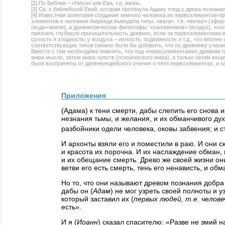
[2] По Библии – «Heva» или Ева, т.е. жизнь.
[3] Ср. с библейской Евой, которая протянула Адаму плод с древа познания
[4] Известная аллегория создания земного человека из первоэлементов-п
элементов в человеке Аюрведа выводила типы: «вата», т.е. «ветер» (эфир+в
(вода+земля), а древнегреческие философы: «сангвиников» (воздух), «хол
признать глубокую проницательность древних, если за первоэлементами в
сухость и хладность; у воздуха – легкость, подвижность и т.д., что вполн
соответствующих типов (можно было бы добавить, что по древнему учени
Вместе с тем необходимо помнить, что под «первоэлементами» древние п
мира мысли, затем мира чувств (психического мира), а только затем вещ
были восприняты от древнеиндийского учения о пяти первоэлементах, и к
Приложения
(Адама) к тени смерти, дабы слепить его снова из
незнания тьмы, и желания, и их обманчивого дух
разбойники одели человека, оковы забвения; и 
И архонты взяли его и поместили в раю. И они с
и красота их порочна. И их наслаждение обман, 
и их обещание смерть. Древо же своей жизни они 
ветви его есть смерть, тень его ненависть, и обма
Но то, что они называют древом познания добра 
дабы он (
Адам
) не мог узреть своей полноты и у
который заставил их (
первых людей, т.е. челов
есть».
И я (
Иоанн
) сказал спасителю: «Разве не змий 