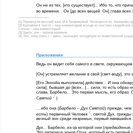
Он не из тех, [кто существует]... Ибо то, что при
во времени... Он [до всех вещей. Он] глава всех
[1] Перевод на русский язык М.К.Трофимовой. Печатается по: Апокрифы др
[2] Курсивом в тексте – наш комментарий исходя из гностико-халдейской 
Сноски – наш комментарий.
[3] Здесь:
эон
– период времени.
[4] Эон, эоны (греч.) – здесь: эманации, исходящие из божественной сущно
Приложения
Ведь он видит себя самого в свете, окружающем ег
[Он] устремляет желание в свой [свет-воду], это 
[Его Эннойа выполнила] действие... И она обнару
сила], бывшая до [всех...]... сила, то есть обра
слава, Барбело... Это первая мысль, его образ. 
2
Святой
)
... ибо она (
Барбело – Дух Святой
) прежде, чем
4
есть
) первичный Человек
, святой Дух, трижд
вечный эон среди незримых, первый явившийся..
Дух... Барбело, из-за которой они (
предвидение,
Это пятирица эонов Отца, который есть первый Ч