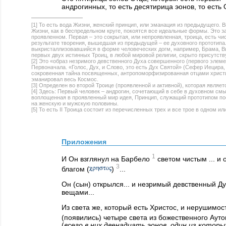
андрогинных, то есть десятирица эонов, то есть 
[1] То есть вода Жизни, женский принцип, или эманация из предыдущего.
Жизни, как в беспредельном круге, покоятся все идеальные формы. Это за
проявленном. Первая – это сокрытая, или непроявленная, троица, есть чис
результате творения, вышедшая из предыдущей – ее духовного прототипа.
выкристаллизовавшийся в форме человеческих догм, например, Брама, Виш
первых двух истинных Троиц, в любой мировой религии, скрыто присутств
[2] Это «образ незримого девственного Духа совершенного (первого элеме
Первоначала. «Голос, Дух, и Слово, это есть Дух Святой» (Сефер Иецира, 
сокровенная тайна посвященных, антропоморфизированная отцами христ
эманировал весь Космос.
[3] Определен во второй Троице (проявленной и активной), которая явля
[4] Здесь: Первый человек – андрогин, сочетающий в себе в духовном см
воплощенная в проявленный мир идея, Принцип, служащий прототипом по
на женскую и мужскую половины.
[5] То есть II Троица состоит из перечисленных трех и все трое в одном 
Приложения
1
И Он взглянул на Барбело
светом чистым ... и 
3
благом (
)
...
Он (сын) открылся... и незримый девственный Ду
вещами...
Из света же, который есть Христос, и нерушимост
(появились) четыре света из божественного Ауто
(
всего в них двенадцать эонов, один из котор