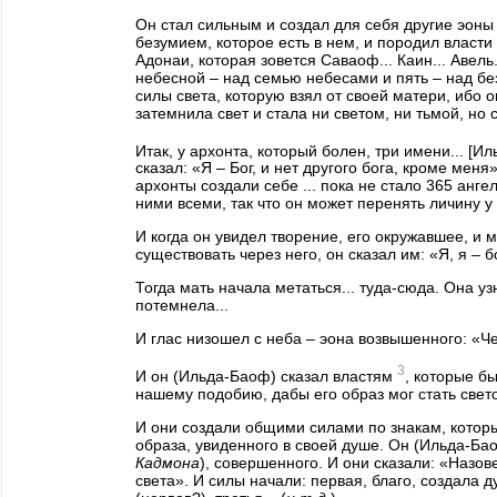
Он стал сильным и создал для себя другие эоны 
безумием, которое есть в нем, и породил власти д
Адонаи, которая зовется Саваоф... Каин... Авель
небесной – над семью небесами и пять – над безд
силы света, которую взял от своей матери, ибо о
затемнила свет и стала ни светом, ни тьмой, но 
Итак, у архонта, который болен, три имени... [И
сказал: «Я – Бог, и нет другого бога, кроме меня
архонты создали себе ... пока не стало 365 анг
ними всеми, так что он может перенять личину у н
И когда он увидел творение, его окружавшее, и м
существовать через него, он сказал им: «Я, я – б
Тогда мать начала метаться... туда-сюда. Она у
потемнела...
И глас низошел с неба – эона возвышенного: «Че
3
И он (Ильда-Баоф) сказал властям
, которые б
нашему подобию, дабы его образ мог стать свет
И они создали общими силами по знакам, которые
образа, увиденного в своей душе. Он (Ильда-Ба
Кадмона
), совершенного. И они сказали: «Назов
света». И силы начали: первая, благо, создала 