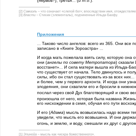
(нервов?), третья... (
и т.д.
).
[2]
Самаэль
– что означает «слепой бог»; впоследствии имя, отождествля
[3]
Власти
– Стихии (элементалы), подчиненные Ильда-Баофу.
Приложения
... Таково число ангелов: всего их 365. Они все 
записано в «Книге Зороастра» ...
И когда мать пожелала взять силу, которую она 
они (
ангелы по совету Метропатора
) сказали
восстанет»... И сила матери вышла из Ильда-Бао
что существует от начала. Тело двинулось и пол
силы, ибо он стал существовать из-за всех них...
и более, чем у первого архонта. И когда они узн
злодеяния, они схватили его и бросили в нижню
послал через свой Дух благотворящий и свою 
произошла от него, которая была названа Жизнь
его нисхождении в семя, обучая его пути восхожд
И его (
Адама
) мысль возвысилась надо всеми тем
увидели, что мысль его возвышена. И они держал
огонь, и землю, и воду, смешали их друг с друг
[1]
Эпинойа
– мысль как «искра божественного».