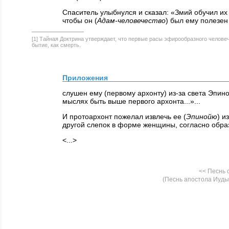
Спаситель улыбнулся и сказал: «Змий обучил их
чтобы он (
Адам-человечество
) был ему полезен 
[1] Тайная Доктрина утверждает, что первые расы эфирообразного челове
бытие, как смерть.
Приложения
слушен ему (первому архонту) из-за света Эпиной
мыслях быть выше первого архонта...»...
И протоархонт пожелал извлечь ее (
Эпинойю
) и
другой слепок в форме женщины, согласно образ
<...>
<< Песнь
(Песнь апостола Иуд