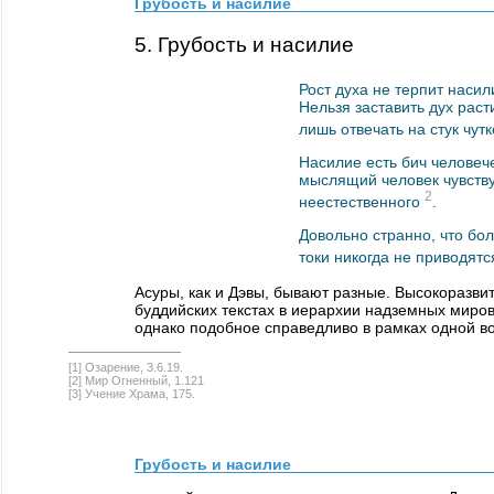
Грубость и насилие
5. Грубость и насилие
Рост духа не терпит наси
Нельзя заставить дух рас
лишь отвечать на стук чут
Насилие есть бич человеч
мыслящий человек чувству
2
неестественного
.
Довольно странно, что бо
токи никогда не приводят
Асуры, как и Дэвы, бывают разные. Высокоразвит
буддийских текстах в иерархии надземных мир
однако подобное справедливо в рамках одной в
[1] Озарение, 3.6.19.
[2] Мир Огненный, 1.121
[3] Учение Храма, 175.
Грубость и насилие