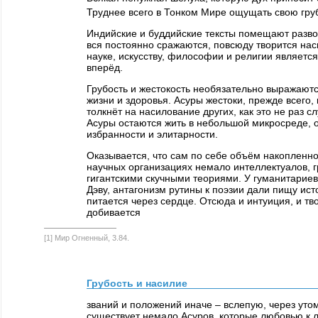
Труднее всего в Тонком Мире ощущать свою гру
Индийские и буддийские тексты помещают разво
вся постоянно сражаются, повсюду творится нас
науке, искусству, философии и религии являетс
вперёд.
Грубость и жестокость необязательно выражают
жизни и здоровья. Асуры жестоки, прежде всего,
толкнёт на насилование других, как это не раз 
Асуры остаются жить в небольшой микросреде, о
избранности и элитарности.
Оказывается, что сам по себе объём накопленно
научных организациях немало интеллектуалов, 
гигантскими скучными теориями. У гуманитариев
Дэву, антагонизм рутины к поэзии дали пищу ист
питается через сердце. Отсюда и интуиция, и тв
добивается
[1] Мир Огненный, 3.84.
Грубость и насилие
званий и положений иначе – вслепую, через уто
существует немало Асуров, которые любовью к 