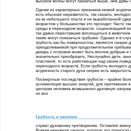
высокой волны могут оказаться выше, чем Дэвы 
Одним из характерных признаков низкой асурич
есть обычная неразвитость, так сказать, молодо
из-за небольшого опыта и не выработанной сде
возрастом у большинства это проходит. Часто т
среды в переходном возрасте, социализацией м
так давно переставшие воплощаться в животном 
также могут показаться грубыми. Однако и в слу
грубость как бы поверхностна, является скорее 
преодолеваемой при продолжительном пребывани
дикарь с островов может быть вполне добрым и
значительно преобразить. Неслучайно дети, за
пластикой, то есть работающие над своим пове
переходного возраста. Если грубость молодого 
асуричность старого духа скорее есть закрытост
Посмертные последствия грубости – крайне бол
ассимиляции высших энергий, для притяжения в
центрам человека возвышенно-духовную направл
но все
Грубость и насилие
служат духовному претворению. Оставляя земну
Всякая ненужная шелуха, которую дух приносит 