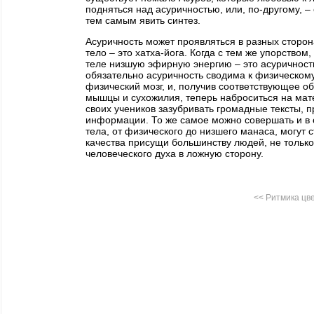
подняться над асуричностью, или, по-другому, –
тем самым явить синтез.
Асуричность может проявляться в разных сторон
тело – это хатха-йога. Когда с тем же упорство
теле низшую эфирную энергию – это асуричност
обязательно асуричность сводима к физическому
физический мозг, и, получив соответствующее об
мышцы и сухожилия, теперь наброситься на мате
своих учеников зазубривать громадные тексты,
информации. То же самое можно совершать и в 
тела, от физического до низшего манаса, могут 
качества присущи большинству людей, не тольк
человеческого духа в ложную сторону.
<< Ритмика цв