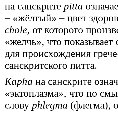
на санскрите
pitta
означа
– «жёлтый» – цвет здоров
chole
, от которого произ
«желчь», что показывает
для происхождения грече
санскритского питта.
Kapha
на санскрите означ
«эктоплазма», что по см
слову
phlegma
(флегма), 