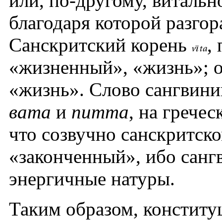
или, по-другому, витально
благодаря которой разгор
Санскритский корень
,
«жизненный», «жизнь»; о
«жизнь». Слово сангвини
вата
и
питта
, на грече
что созвучно санскритск
«законченный», ибо санг
энергичные натуры.
Таким образом, конституц