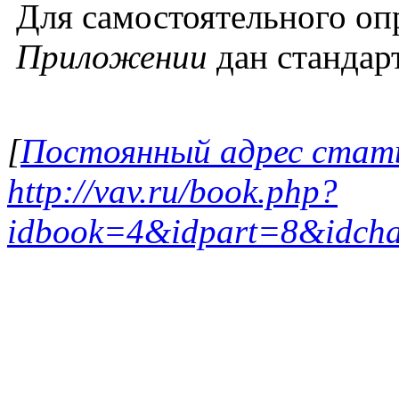
Для самостоятельного оп
Приложении
дан станда
[
Постоянный адрес стат
http://vav.ru/book.php?
idbook=4&idpart=8&idch