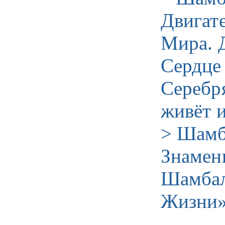
Двигат
Мира. 
Сердце
Серебр
живёт 
> Шамб
Знамен
Шамбал
Жизни»