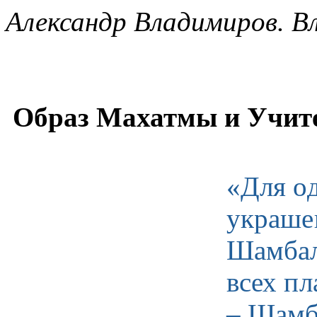
Александр Владимиров. В
Образ Махатмы и Учите
«Для о
украше
Шамбал
всех п
– Шамб