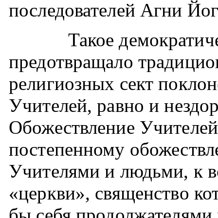
последователей Агни Йог
Такое демократическ
предотвращало традицион
религиозных сект поклон
Учителей, равно и незд
Обожествление Учителей
постепенному обожествл
Учителями и людьми, к в
«церкви», священство ко
бы себя продолжателями 