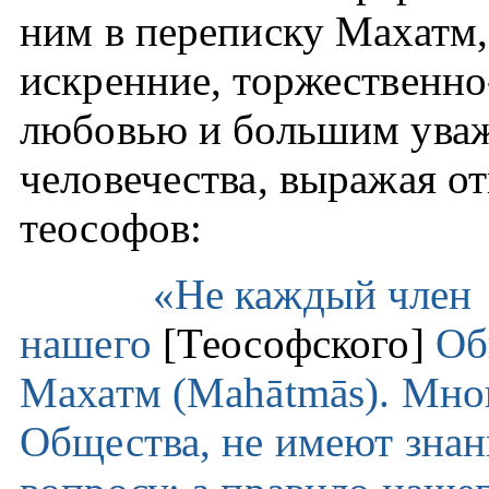
ним в переписку Махатм,
искренние, торжественн
любовью и большим уваж
человечества, выражая о
теософов:
«Не каждый член
нашего
[Теософского]
Общ
Махатм (
Mah
ā
tm
ā
s
). Мно
Общества, не имеют знан