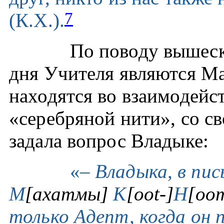
7
(К.Х.).
По поводу вышеск
дня Учителя являются Ма
находятся во взаимодейст
«серебряной нити», со с
задала вопрос Владыке:
«
– Владыка, в пис
М
[ахатмы]
К
[oot-]
Н
[oo
только Адепт, когда он 