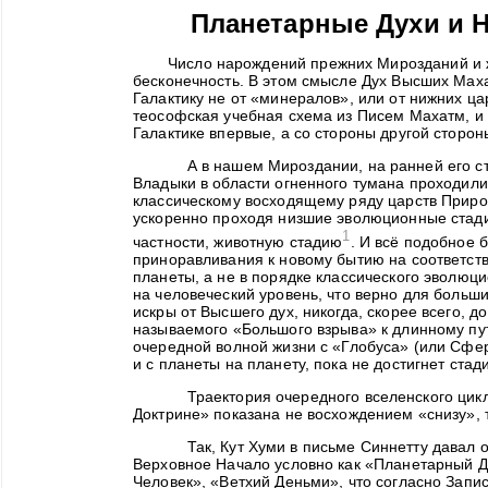
Планетарные Духи и 
Число нарождений прежних Мирозданий и ж
бесконечность. В этом смысле Дух Высших Маха
Галактику не от «минералов», или от нижних ца
теософская учебная схема из Писем Махатм, и
Галактике впервые, а со стороны другой сторо
А в нашем Мироздании, на ранней его с
Владыки в области огненного тумана проходили
классическому восходящему ряду царств Приро
ускоренно проходя низшие эволюционные стадии
1
частности, животную стадию
. И всё подобное 
приноравливания к новому бытию на соответст
планеты, а не в порядке классического эволюц
на человеческий уровень, что верно для больш
искры от Высшего дух, никогда, скорее всего, д
называемого «Большого взрыва» к длинному пу
очередной волной жизни с «Глобуса» (или Сфер
и с планеты на планету, пока не достигнет стад
Траектория очередного вселенского цик
Доктрине» показана не восхождением «снизу», 
Так, Кут Хуми в письме Синнетту давал
Верховное Начало условно как «Планетарный Ду
Человек», «Ветхий Деньми», что согласно Запи