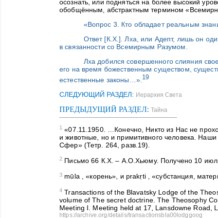
осознать, или подняться на более высокий ур
обобщённым, абстрактным термином «Всемирн
«Вопрос 3. Кто обладает реальным зна
Ответ [К.Х.]. Лха, или Адепт, лишь он о
в связанности со Всемирным Разумом.
Лха добился совершенного слияния свое
его на время божественным существом, сущес
19
естественные законы…».
СЛЕДУЮЩИЙ РАЗДЕЛ:
Иерархия Света
ПРЕДЫДУЩИЙ РАЗДЕЛ:
Тайна
1
«07.11.1950. …Конечно, Никто из Нас не прохо
и животные, но и примитивного человека. Наши
Сфер» (Тетр. 264, разв.19).
2
Письмо 66 К.Х. – А.О.Хьюму. Получено 10 июл
3
m
ū
la
, «корень», и
prakṛti
, «субстанция, матер
4
Transactions of the Blavatsky Lodge of the Theoso
volume of The secret doctrine. The Theosophy Comp
Meeting I. Meeting held at 17, Lansdowne Road, L
https
://
archive
.
org
/
details
/
transactionsbla
00
lodggoog