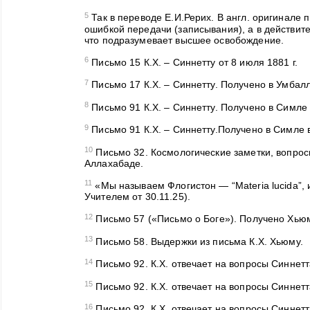
5
Так в переводе Е.И.Рерих. В англ. оригинале п
ошибкой передачи (записывания), а в действите
что подразумевает высшее освобождение.
6
Письмо 15 К.Х. – Синнетту от 8 июля 1881 г.
7
Письмо 17 К.Х. – Синнетту. Получено в Умбалле
8
Письмо 91 К.Х. – Синнетту. Получено в Симле в
9
Письмо 91 К.Х. – Синнетту.Получено в Симле в
10
Письмо 32. Космологические заметки, вопросы
Аллахабаде.
11
«
Мы называем Флогистон — “Materia lucida”,
Учителем от 30.11.25
).
12
Письмо 57 («Письмо о Боге»). Получено Хьюм
13
Письмо 58. Выдержки из письма К.Х. Хьюму.
14
Письмо 92. К.Х. отвечает на вопросы Синнетт
15
Письмо 92. К.Х. отвечает на вопросы Синнетт
16
Письмо 92. К.Х. отвечает на вопросы Синнетт