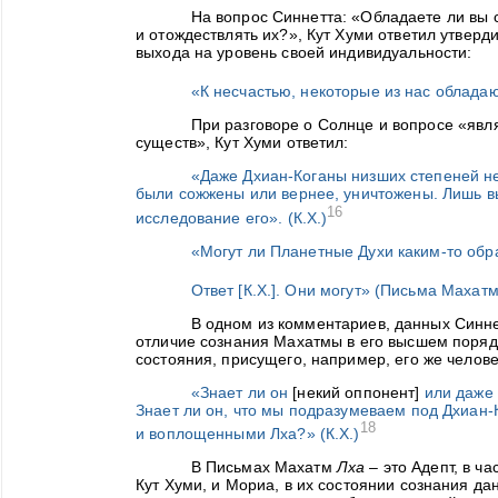
На вопрос Синнетта: «Обладаете ли вы
и отождествлять их?», Кут Хуми ответил утверд
выхода на уровень своей индивидуальности:
«К несчастью, некоторые из нас обладают
При разговоре о Солнце и вопросе «яв
существ», Кут Хуми ответил:
«Даже Дхиан-Коганы низших степеней не 
были сожжены или вернее, уничтожены. Лишь в
16
исследование его». (К.Х.)
«Могут ли Планетные Духи каким-то об
Ответ [К.Х.]. Они могут» (Письма Махатм
В одном из комментариев, данных Синнет
отличие сознания Махатмы в его высшем порядк
состояния, присущего, например, его же чело
«
Знает ли он
[некий оппонент]
или даже 
Знает ли он, что мы подразумеваем под Дхиа
18
и воплощенными Лха?
» (К.Х.)
В Письмах Махатм
Лха
– это Адепт, в ча
Кут Хуми, и Мориа, в их состоянии сознания д