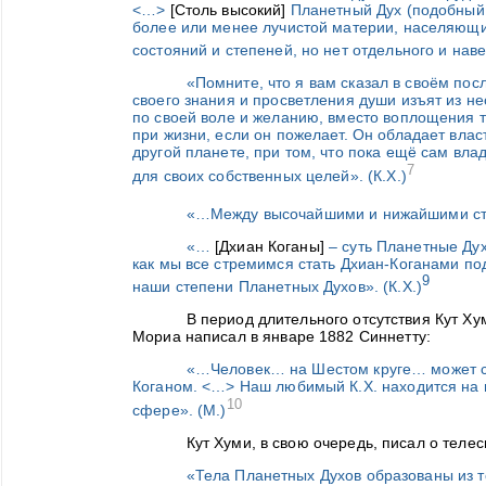
<…>
[Столь высокий]
Планетный Дух (подобный 
более или менее лучистой материи, населяющи
состояний и степеней, но нет отдельного и наве
«Помните, что я вам сказал в своём пос
своего знания и просветления души изъят из 
по своей воле и желанию, вместо воплощения т
при жизни, если он пожелает. Он обладает влас
другой планете, при том, что пока ещё сам вла
7
для своих собственных целей». (К.Х.)
«…Между высочайшими и нижайшими степ
«…
[Дхиан Коганы]
– суть Планетные Духи
как мы все стремимся стать Дхиан-Коганами под
9
наши степени Планетных Духов». (К.Х.)
В период длительного отсутствия Кут Ху
Мориа написал в январе 1882 Синнетту:
«…Человек… на Шестом круге… может ст
Коганом. <…> Наш любимый К.X. находится на п
10
сфере». (М.)
Кут Хуми, в свою очередь, писал о теле
«
Тела Планетных Духов образованы из т