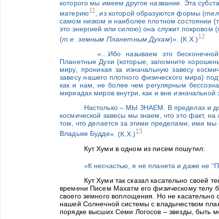
которого мы имеем другое название. Эта субс
11
материю
, из которой образуются формы (
тел
самом низком и наиболее плотном состоянии (т
это энергией или силою) она служит покровом (
12
(
т.е. земным Планетным Духам
)
». (К.Х.)
«…И
бо называем это бесконечн
Планетные Духи (которые, запомните хорошень
миру, проникая за изначальную завесу косми
завесу нашего плотного физического мира) под
как и нам, не более чем регулярным бессозн
мириадах миров внутри, как и вне изначальной
Настолько – МЫ ЗНАЕМ. В пределах и до
космической завесы мы знаем, что это факт, на
том, что делается за этими пределами, ими м
13
Владыке Будде
». (К.Х.)
Кут Хуми в одном из писем пошутил:
«К несчастью, я не планета и даже не “П
Кут Хуми так сказал касательно своей те
времени Писем Махатм его физическому телу бы
своего земного воплощения. Но не касательно 
нашей Солнечной системы с владычеством плане
порядке высших Семи Логосов – звезды, быть м