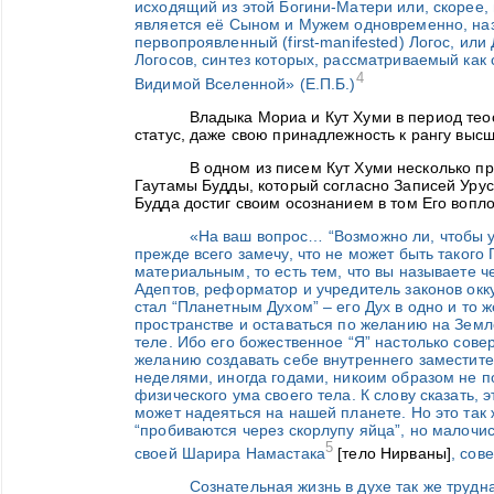
исходящий из этой Богини-Матери или, скорее,
является её Сыном и Мужем одновременно, наз
первопроявленный (first-manifested) Логос, ил
Логосов, синтез которых, рассматриваемый как
4
Видимой Вселенной» (Е.П.Б.)
Владыка Мориа и Кут Хуми в период тео
статус, даже свою принадлежность к рангу выс
В одном из писем Кут Хуми несколько 
Гаутамы Будды, который согласно Записей Уру
Будда достиг своим осознанием в том Его вопл
«На ваш вопрос… “Возможно ли, чтобы у
прежде всего замечу, что не может быть такого 
материальным, то есть тем, что вы называете ч
Адептов, реформатор и учредитель законов окк
стал “Планетным Духом” – его Дух в одно и то 
пространстве и оставаться по желанию на Зем
теле. Ибо его божественное “Я” настолько сове
желанию создавать себе внутреннего заместите
неделями, иногда годами, никоим образом не п
физического ума своего тела. К слову сказать, 
может надеяться на нашей планете. Но это так
“пробиваются через скорлупу яйца”, но малочис
5
своей Шарира Намастака
[тело Нирваны]
, сов
Сознательная жизнь в духе так же трудн