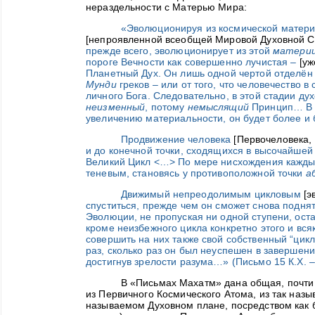
нераздельности с Матерью Мира:
«Эволюционируя из космической матери
[непроявленной всеобщей Мировой Духовной С
прежде всего, эволюционирует из этой
матери
пороге Вечности как совершенно лучистая –
[уж
Планетный Дух. Он лишь одной чертой отделён
Мунди
греков – или от того, что человечество
личного Бога. Следовательно, в этой стадии ду
неизменный
, потому
немыслящий
Принцип… В 
увеличению материальности, он будет более и 
Продвижение человека
[Первочеловека,
и до конечной точки, сходящихся в высочайшей 
Великий Цикл <…> По мере нисхождения каждый
теневым, становясь у противоположной точки
а
Движимый непреодолимым цикловым
[
э
спуститься, прежде чем он сможет снова подня
Эволюции, не пропуская ни одной ступени, оста
кроме неизбежного цикла конкретно этого и вся
совершить на них также свой собственный “цик
раз, сколько раз он был неуспешен в завершени
достигнув зрелости разума…» (Письмо 15 К.Х. –
В «Письмах Махатм» дана общая, почти 
из Первичного Космического Атома, из так наз
называемом Духовном плане, посредством как 