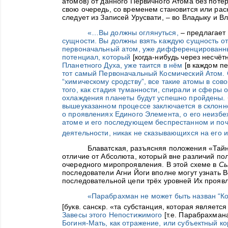
атомов) от данного Первичного Атома без потер
свою очередь, со временем становится или рас
следует из Записей Урусвати, – во Владыку и В
«…Вы должны оглянуться,
– предлагает 
сущности. Вы должны взять каждую сущность от
первоначальный атом, уже дифференцированны
потенциал, который
[когда-нибудь через несчё
Планетного Духа, уже таится в нём
[в каждом п
тот самый Первоначальный Космический Атом. 
“химическому сродству”, все такие атомы в сов
того, как стадия туманности, спирали и сферы 
охлаждения планеты будут успешно пройдены. 
вышеуказанном процессе заключается в склонн
о проявлениях Единого Элемента, о его неизбе
атоме и его последующем беспрестанном и по
деятельности, никак не сказывающихся на его и
Блаватская, разъясняя положения «Тайн
отличие от Абсолюта, который вне различий по
очередного миропроявления. В этой схеме в
Сы
последователи Агни Йоги вполне могут узнать 
последовательной цепи трёх уровней Их проявл
«Парабрахман не может быть назван “К
[букв. санскр. «та субстанция, которая являет
Завесы этого Непостижимого
[т.е. Парабрахман
Богиня-Мать, как отражение, или субъектный к